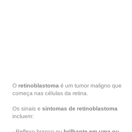
O
retinoblastoma
é um tumor maligno que
começa nas células da retina.
Os sinais e
sintomas de retinoblastoma
incluem:
- Reflexo branco ou
brilhante em uma ou