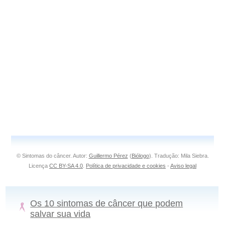
© Sintomas do câncer. Autor:
Guillermo Pérez
(
Biólogo
). Tradução: Mila Siebra.
Licença
CC BY-SA 4.0
.
Política de privacidade e cookies
-
Aviso legal
Os 10 sintomas de câncer que podem
salvar sua vida